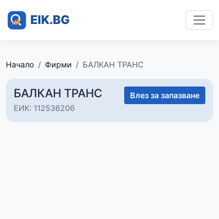
Начало
Фирми
БАЛКАН ТРАНС
БАЛКАН ТРАНС
Влез за запазване
ЕИК: 112536206