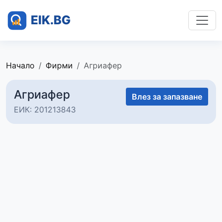
Начало
Фирми
Агриафер
Агриафер
Влез за запазване
ЕИК: 201213843