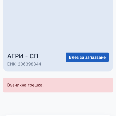
АГРИ - СП
Влез за запазване
ЕИК: 206398844
Възникна грешка.