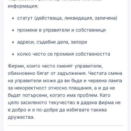
информация:
статут (действаща, ликвидация, заличена)
промени в управители и собственици
адреси, съдебни дела, запори
колко често се променя собствеността
Фирми, които често сменят управители,
обикновено бягат от задължения. Честата смяна
на управители може да ви бъде и червена лампа
за некоректност относно плащания, а и да не
бъдат потърсени, когато има проблем. Като
цяло засиленото текучество в дадена фирма не
е добро и е по-добре да избягвате такива
дружества.