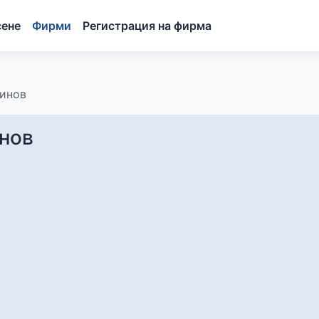
сене
Фирми
Регистрация на фирма
инов
нов